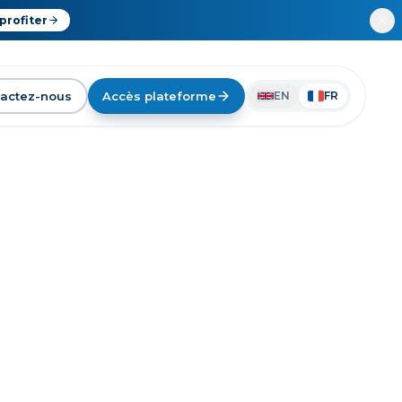
profiter
actez-nous
Accès plateforme
EN
FR