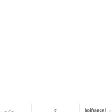
Connectez vos services à un écosystème bas-
carbone et développez votre activité.
Rejoindre la plateforme
Demander une démo
+100
24/7
partenaires de confiance
accès au marché