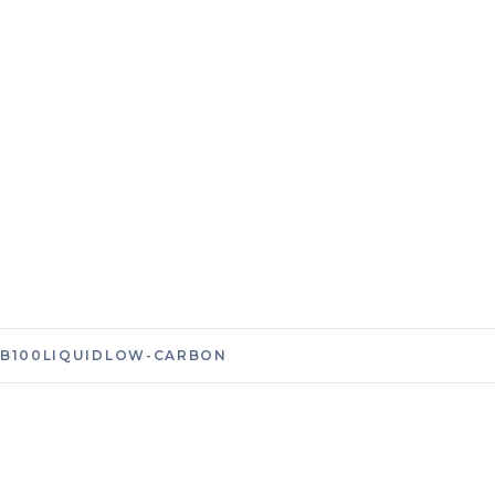
B100
LOW-CARBON
B100
LIQUID
LOW-CARBON