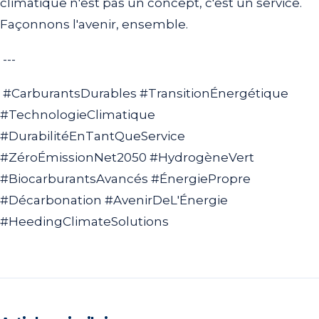
climatique n'est pas un concept, c'est un service.
Façonnons l'avenir, ensemble.
---
#CarburantsDurables #TransitionÉnergétique
#TechnologieClimatique
#DurabilitéEnTantQueService
#ZéroÉmissionNet2050 #HydrogèneVert
#BiocarburantsAvancés #ÉnergiePropre
#Décarbonation #AvenirDeL'Énergie
#HeedingClimateSolutions