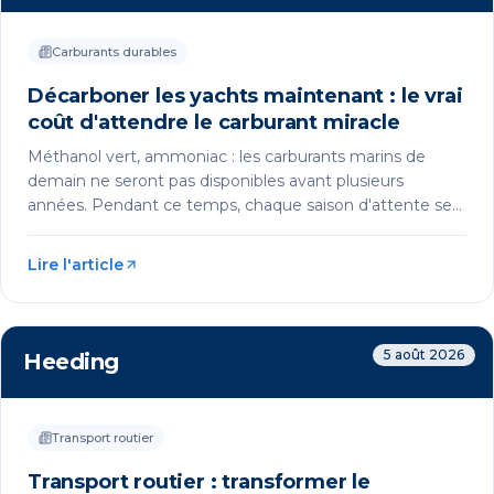
Carburants durables
Décarboner les yachts maintenant : le vrai
coût d'attendre le carburant miracle
Méthanol vert, ammoniac : les carburants marins de
demain ne seront pas disponibles avant plusieurs
années. Pendant ce temps, chaque saison d'attente se
paie en pénalités réglementaires et en image ternie. Le
HVO, carburant drop-in disponible immédiatement,
Lire l'article
permet de décarboner sa flotte sans attendre ni
modifier ses moteurs.
5 août 2026
Heeding
Transport routier
Transport routier : transformer le