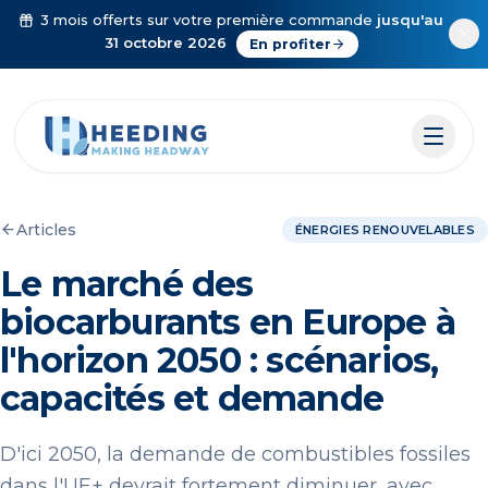
Aller au contenu
3 mois offerts sur votre première commande
jusqu'au
31 octobre 2026
En profiter
Articles
ÉNERGIES RENOUVELABLES
Le marché des
biocarburants en Europe à
l'horizon 2050 : scénarios,
capacités et demande
D'ici 2050, la demande de combustibles fossiles
dans l'UE+ devrait fortement diminuer, avec