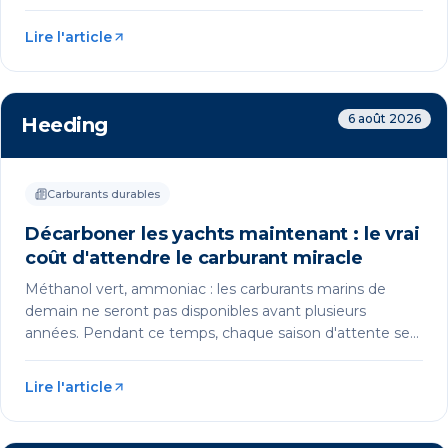
Lire l'article
6 août 2026
Heeding
Carburants durables
Décarboner les yachts maintenant : le vrai
coût d'attendre le carburant miracle
Méthanol vert, ammoniac : les carburants marins de
demain ne seront pas disponibles avant plusieurs
années. Pendant ce temps, chaque saison d'attente se
paie en pénalités réglementaires et en image ternie. Le
HVO, carburant drop-in disponible immédiatement,
Lire l'article
permet de décarboner sa flotte sans attendre ni
modifier ses moteurs.