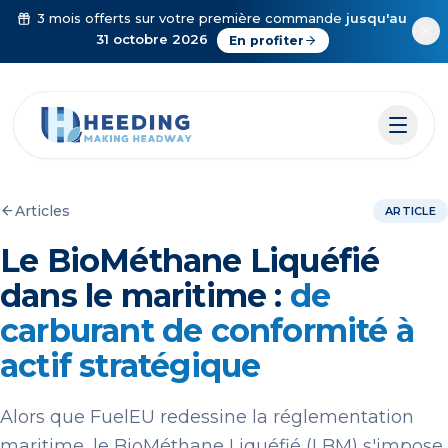
Aller au contenu
3 mois offerts sur votre première commande
jusqu'au
31 octobre 2026
En profiter
Articles
ARTICLE
Le BioMéthane Liquéfié
dans le maritime :
de
carburant de conformité à
actif stratégique
Alors que FuelEU redessine la réglementation
maritime, le BioMéthane Liquéfié (LBM) s'impose